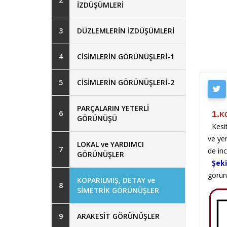
İZDÜŞÜMLERİ
3
DÜZLEMLERİN İZDÜŞÜMLERİ
4
CİSİMLERİN GÖRÜNÜŞLERİ-1
5
CİSİMLERİN GÖRÜNÜŞLERİ-2
PARÇALARIN YETERLİ
6
1.
K
GÖRÜNÜŞÜ
Kesiti
ve yer
LOKAL ve YARDIMCI
7
de inc
GÖRÜNÜŞLER
Şeki
görünü
KOPARILMIŞ, DETAY ve
8
SİMETRİK GÖRÜNÜŞLER
9
ARAKESİT GÖRÜNÜŞLER