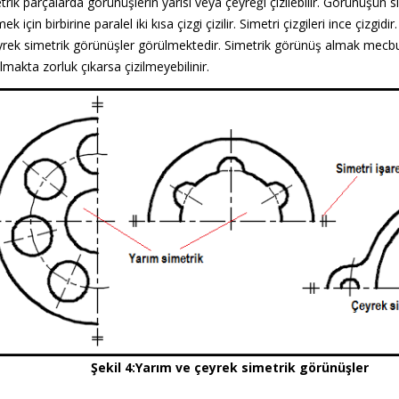
ik parçalarda görünüşlerin yarısı veya çeyreği çizilebilir. Görünüşün 
ek için birbirine paralel iki kısa çizgi çizilir. Simetri çizgileri ince çizgidir
yrek simetrik görünüşler görülmektedir. Simetrik görünüş almak mecburi
lmakta zorluk çıkarsa çizilmeyebilinir.
Şekil 4:Yarım ve çeyrek simetrik görünüşler