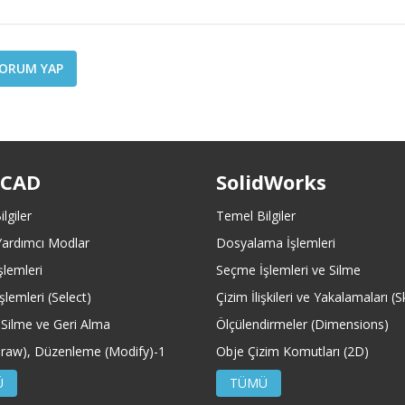
ORUM YAP
oCAD
SolidWorks
lgiler
Temel Bilgiler
Yardımcı Modlar
Dosyalama İşlemleri
lemleri
Seçme İşlemleri ve Silme
i
lemleri (Select)
Çizim İlişkileri ve Yakalamaları 
 Silme ve Geri Alma
Ölçülendirmeler (Dimensions)
Draw), Düzenleme (Modify)-1
Obje Çizim Komutları (2D)
Ü
TÜMÜ