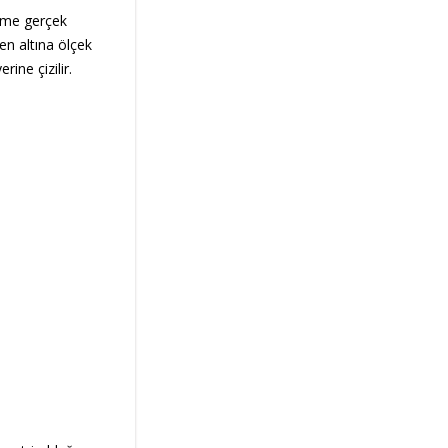
rme gerçek
n altına ölçek
rine çizilir.