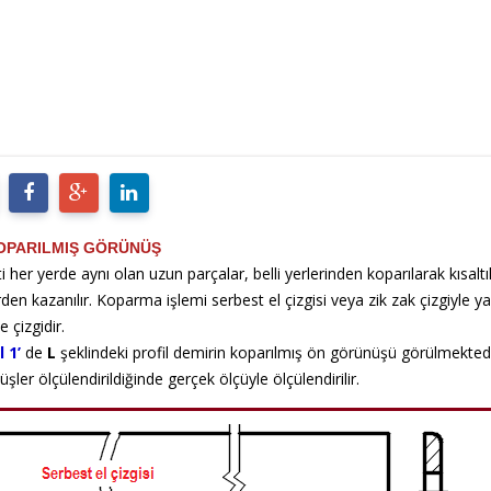
OPARILMIŞ GÖRÜNÜŞ
 her yerde aynı olan uzun parçalar, belli yerlerinden koparılarak kısaltılm
den kazanılır. Koparma işlemi serbest el çizgisi veya zik zak çizgiyle yapıl
e çizgidir.
l 1’
de
L
şeklindeki profil demirin koparılmış ön görünüşü görülmektedi
şler ölçülendirildiğinde gerçek ölçüyle ölçülendirilir.