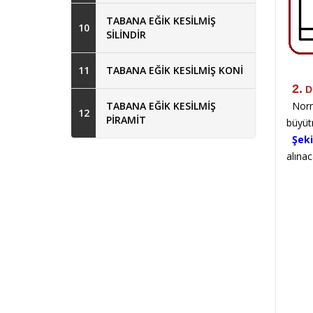
TABANA EĞİK KESİLMİŞ
10
SİLİNDİR
Şe
11
TABANA EĞİK KESİLMİŞ KONİ
2.
D
TABANA EĞİK KESİLMİŞ
Norma
12
PİRAMİT
büyütm
Şeki
alınac