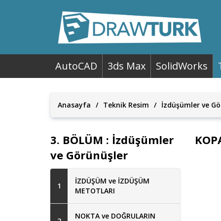
AutoCAD
3ds Max
SolidWorks
Anasayfa
/
Teknik Resim
/
İzdüşümler ve Gö
3. BÖLÜM : İzdüşümler
KOPA
ve Görünüşler
İZDÜŞÜM ve İZDÜŞÜM
1
METOTLARI
NOKTA ve DOĞRULARIN
2