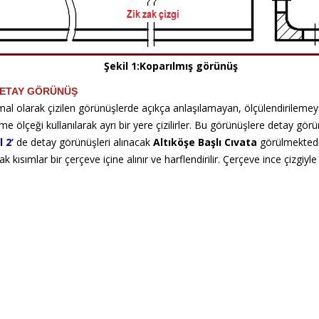
kil 1:Koparılmış görünüş
ETAY GÖRÜNÜŞ
l olarak çizilen görünüşlerde açıkça anlaşılamayan, ölçülendirilemey
e ölçeği kullanılarak ayrı bir yere çizilirler. Bu görünüşlere detay görü
l 2’
de detay görünüşleri alınacak
Altıköşe Başlı Cıvata
görülmektedi
ak kısımlar bir çerçeve içine alınır ve harflendirilir. Çerçeve ince çizgiyle ç