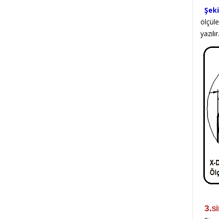
Şeki
ölçül
yazılı
Şek
3.
S