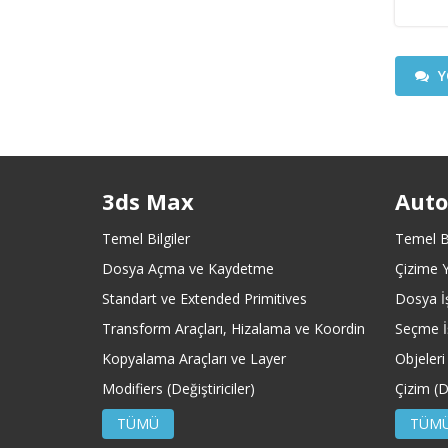
Y
3ds Max
Aut
Temel Bilgiler
Temel Bi
Dosya Açma ve Kaydetme
Çizime 
Standart ve Extended Primitives
Dosya İş
Transform Araçları, Hizalama ve Koordinat Merkezler
Seçme İş
Kopyalama Araçları ve Layer
Objeleri
Modifiers (Değiştiriciler)
Çizim (
TÜMÜ
TÜM