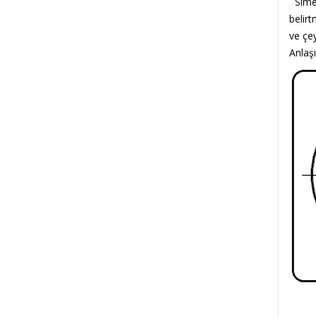
Simetr
belirtm
ve çe
Anlaşı