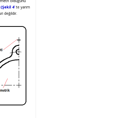
simetri olduğunu
.
(Şekil 4’
te yarım
 değildir.