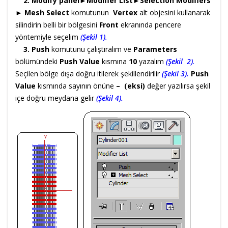
2. Modify panel►Modifier List►Selection Modifiers
►
Mesh Select
komutunun
Vertex
alt objesini kullanarak
silindirin belli bir bölgesini
Front
ekranında pencere
yöntemiyle seçelim
(Şekil 1)
.
3. Push
komutunu çalıştıralım ve
Parameters
bölümündeki
Push Value
kısmına
10
yazalım
(Şekil 2)
.
Seçilen bölge dışa doğru itilerek şekillendirilir
(Şekil 3).
Push
Value
kısmında sayının önüne
– (eksi)
değer yazılırsa şekil
içe doğru meydana gelir
(Şekil 4).