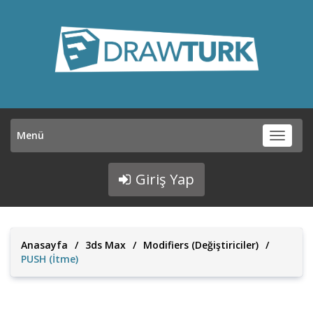
Menü
Menü
Giriş Yap
Anasayfa
/
3ds Max
/
Modifiers (Değiştiriciler)
/
PUSH (İtme)