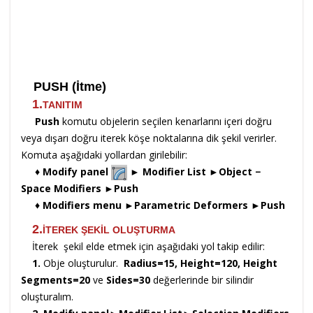
PUSH (İtme)
1.
TANITIM
Push
komutu objelerin seçilen kenarlarını içeri doğru
veya dışarı doğru iterek köşe noktalarına dik şekil verirler.
Komuta aşağıdaki yollardan girilebilir:
♦
Modify panel
► Modifier List ►Object −
Space Modifiers ►Push
♦
Modifiers menu ►Parametric Deformers ►
Push
2.
İTEREK ŞEKİL OLUŞTURMA
İterek şekil elde etmek için aşağıdaki yol takip edilir:
1.
Obje oluşturulur.
Radius=15, Height=120, Height
Segments=20
ve
Sides=30
değerlerinde bir silindir
oluşturalım.